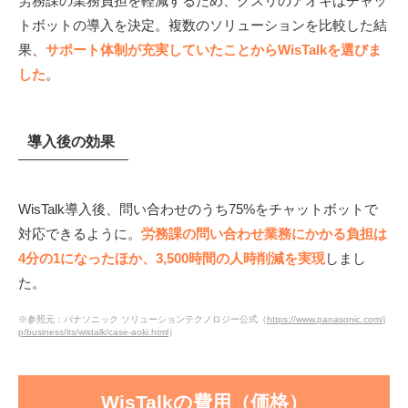
労務課の業務負担を軽減するため、クスリのアオキはチャッ
トボットの導入を決定。複数のソリューションを比較した結
果、
サポート体制が充実していたことからWisTalkを選びま
した
。
導入後の効果
WisTalk導入後、問い合わせのうち75%をチャットボットで
対応できるように。
労務課の問い合わせ業務にかかる負担は
4分の1になったほか、3,500時間の人時削減を実現
しまし
た。
※参照元：パナソニック ソリューションテクノロジー公式（
https://www.panasonic.com/j
p/business/its/wistalk/case-aoki.html
）
WisTalkの費用（価格）