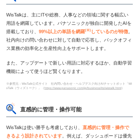
WisTalkは、主にITや総務、人事などの領域に関する幅広い
用語を網羅しています。パナソニックが独自に開発したAIを
(※)
搭載しており、
99%以上の単語を網羅
しているのが特徴
。
社内向けの問い合わせに対して自動で応答し、バックオフィ
ス業務の効率化と生産性向上をサポートします。
また、アップデートで新しい用語に対応するほか、自動学習
機能によって使うほど賢くなります。
※参照元：WisTalk公式サイト 社内問い合わせ・ヘルプデスク向けAIチャットボット「Wi
sTalk（ウィズトーク）」（
https://www.panasonic.com/jp/business/its/wistalk.html
）
直感的に管理・操作可能
WisTalkは使い勝手も考慮しており、
直感的に管理・操作で
きるよう設計されています
。例えば、ダッシュボードは優先