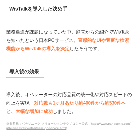
WisTalkを導入した決め手
業務逼迫が課題になっていた中、顧問からの紹介でWisTalk
を知ったという日本PCサービス。
直感的なUIや豊富な検索
機能からWisTalkの導入を決定
したそうです。
導入後の効果
導入後、オペレーターの対応品質の統一化や対応スピードの
向上を実現。
対応数も1ヶ月あたり約400件から約530件へ
と、大幅な増加に成功
しました。
※参照元：パナソニック ソリューションテクノロジー公式（
https://www.panasonic.com/j
p/business/its/wistalk/case-pc-service.html
）