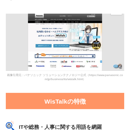
画像引用元：パナソニック ソリューションテクノロジー公式（https://www.panasonic.co
m/jp/business/its/wistalk.html）
WisTalkの特徴
ITや総務・人事に関する用語を網羅