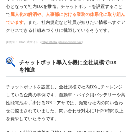
心となって社内DXを推進。チャットボットを設置すること
で
属人化の解消や、人事部における業務の体系化に取り組ん
でいます
。また、社内規定など社員が知りたい情報へすぐア
クセスできる仕組みづくりに挑戦しているそうです。
参照元：Hitto公式サイト（
https://hitto.jp/case/wismettac
）
チャットボット導入を機に全社規模でDX
を推進
チャットボットを設置し、全社規模で社内DXにチャレンジ
している企業の事例です。自動車・バイク用バッテリーや高
性能電池を手掛けるGSユアサでは、頻繁な社内の問い合わ
せに悩まされていました。問い合わせ対応に1日20時間以上
を費やしていたそうです。